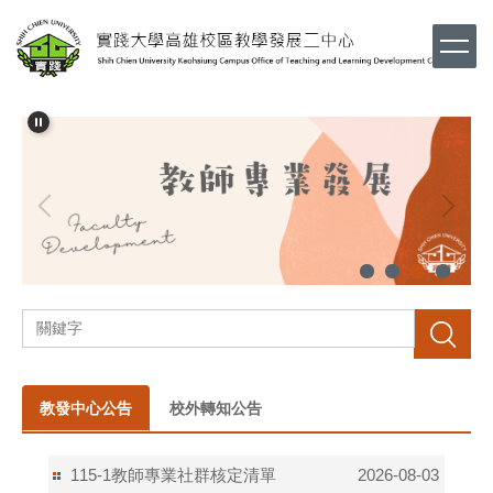
跳
到
主
要
內
容
區
搜尋
教發中心公告
校外轉知公告
115-1教師專業社群核定清單
2026-08-03